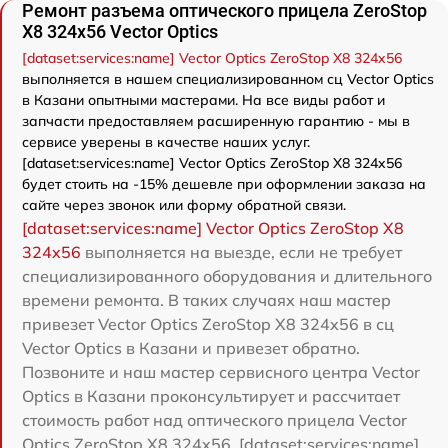
Ремонт разъема оптического прицела ZeroStop
X8 324x56 Vector Optics
[dataset:services:name] Vector Optics ZeroStop X8 324x56
выполняется в нашем специализированном сц Vector Optics
в Казани опытными мастерами. На все виды работ и
запчасти предоставляем расширенную гарантию - мы в
сервисе уверены в качестве наших услуг.
[dataset:services:name] Vector Optics ZeroStop X8 324x56
будет стоить на -15% дешевле при оформлении заказа на
сайте через звонок или форму обратной связи.
[dataset:services:name] Vector Optics ZeroStop X8
324x56
выполняется на выезде, если не требует
специализированного оборудования и длительного
времени ремонта. В таких случаях наш мастер
привезет Vector Optics ZeroStop X8 324x56 в сц
Vector Optics в Казани и привезет обратно.
Позвоните и наш мастер сервисного центра Vector
Optics в Казани проконсультирует и рассчитает
стоимость работ над оптического прицела Vector
Optics ZeroStop X8 324x56. [dataset:services:name]