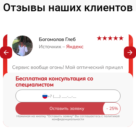
Отзывы наших клиентов
Богомолов Глеб
Нужна консультация?
Источник –
Яндекс
Закажите бесплатную консультацию
Сервис вообще огонь! Мой оптический прицел столк
Бесплатная консультация со
специалистом
Оставить заявку
Нажимая на кнопку "Оставить заявку" Вы соглашаетесь c
политикой
конфиденциальности